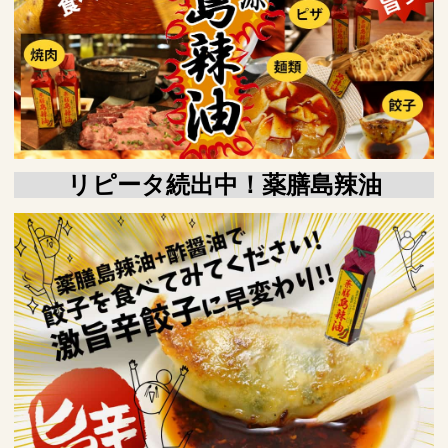
リピータ続出中！薬膳島辣油