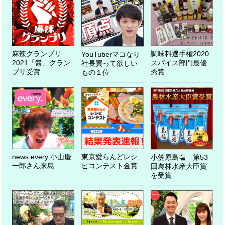
調味料選手権2020
麻辣グランプリ
YouTuberマコなり
スパイス部門最優
2021「醤」グラン
社長買って欲しい
秀賞
プリ受賞
もの１位
news every 小山慶
東京愛らんどレシ
小笠原島塩 第53
一郎さん来島
ピコンテスト金賞
回農林水産大臣賞
を受賞