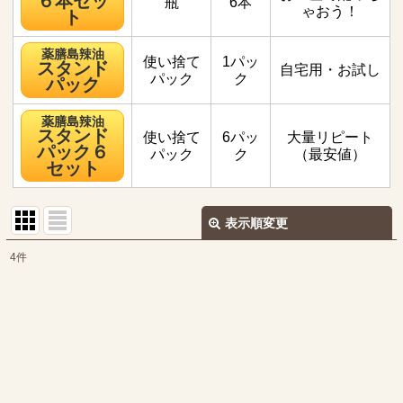
６本セッ
瓶
6本
ゃおう！
ト
薬膳島辣油
使い捨て
1パッ
スタンド
自宅用・お試し
パック
ク
パック
薬膳島辣油
スタンド
使い捨て
6パッ
大量リピート
パック６
パック
ク
（最安値）
セット
表示順変更
閉じる
4
件
表示数
:
並び順
:
絞り込む