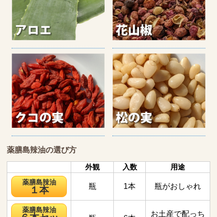
薬膳島辣油の選び方
外観
入数
用途
薬膳島辣油
瓶
1本
瓶がおしゃれ
１本
薬膳島辣油
お土産で配っち