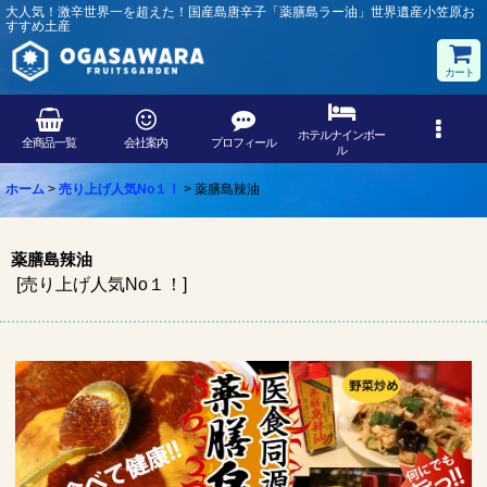
大人気！激辛世界一を超えた！国産島唐辛子「薬膳島ラー油」世界遺産小笠原お
すすめ土産
カート
ホテルナインボー
全商品一覧
会社案内
プロフィール
ル
ホーム
>
売り上げ人気No１！
>
薬膳島辣油
薬膳島辣油
[
売り上げ人気No１！
]