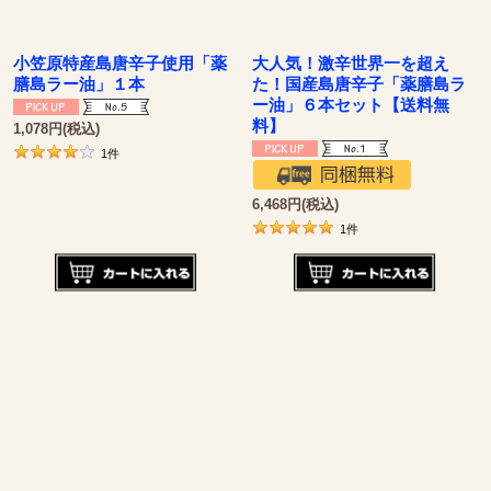
小笠原特産島唐辛子使用「薬
大人気！激辛世界一を超え
膳島ラー油」１本
た！国産島唐辛子「薬膳島ラ
ー油」６本セット【送料無
料】
1,078
円
(税込)
1
件
6,468
円
(税込)
1
件