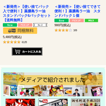
＜新発売＞【使い捨てパック
＜新発売＞【使い捨てできて
入で便利！】薬膳島ラー油
便利！】薬膳島ラー油 スタ
スタンドパック6パックセット
ンドパック１個
【送料無料】
980
円
(税込)
3
件
5,480
円
(税込)
61
件