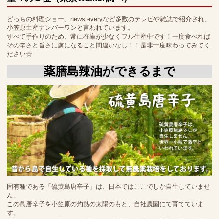
どっちの料理ショー、news everyなど多数のテレビや雑誌で紹介され、
小笠原土産ナンバーワンと言われています。
すべて手作りのため、常に在庫が少なくフル生産中です！一度食べれば
その辛さと旨さに虜になること間違いなし！！是非一度味わってみてく
ださい☆
薬膳島辣油ができるまで
固有種である「硫黄島唐辛子」は、日本ではここでしか自生していませ
ん。
この島唐辛子を小笠原の灼熱の太陽のもと、自社農園にて育てていま
す。