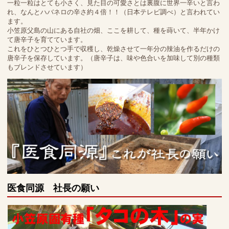
一粒一粒はとても小さく、見た目の可愛さとは裏腹に世界一辛いと言わ
れ、なんとハバネロの辛さ約４倍！！（日本テレビ調べ）と言われてい
ます。
小笠原父島の山にある自社の畑、ここを耕して、種を蒔いて、半年かけ
て唐辛子を育てています。
これをひとつひとつ手で収穫し、乾燥させて一年分の辣油を作るだけの
唐辛子を保存しています。（唐辛子は、味や色合いを加味して別の種類
もブレンドさせています）
医食同源 社長の願い