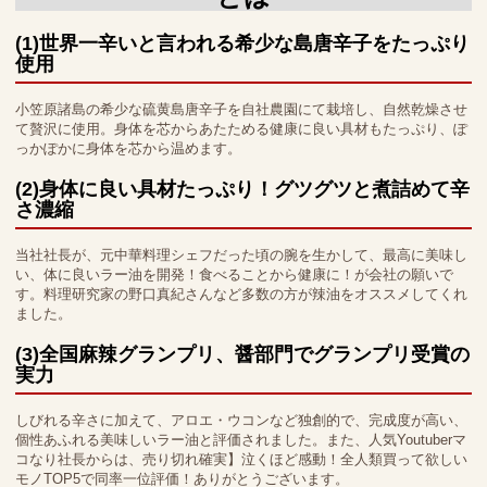
(1)世界一辛いと言われる希少な島唐辛子をたっぷり
使用
小笠原諸島の希少な硫黄島唐辛子を自社農園にて栽培し、自然乾燥させ
て贅沢に使用。身体を芯からあたためる健康に良い具材もたっぷり、ぽ
っかぽかに身体を芯から温めます。
(2)身体に良い具材たっぷり！グツグツと煮詰めて辛
さ濃縮
当社社長が、元中華料理シェフだった頃の腕を生かして、最高に美味し
い、体に良いラー油を開発！食べることから健康に！が会社の願いで
す。料理研究家の野口真紀さんなど多数の方が辣油をオススメしてくれ
ました。
(3)全国麻辣グランプリ、醤部門でグランプリ受賞の
実力
しびれる辛さに加えて、アロエ・ウコンなど独創的で、完成度が高い、
個性あふれる美味しいラー油と評価されました。また、人気Youtuberマ
コなり社長からは、売り切れ確実】泣くほど感動！全人類買って欲しい
モノTOP5で同率一位評価！ありがとうございます。