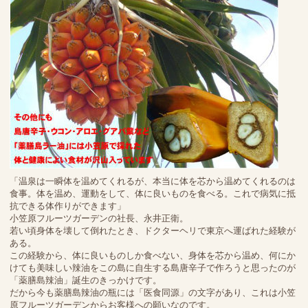
「温泉は一瞬体を温めてくれるが、本当に体を芯から温めてくれるのは
食事。体を温め、運動をして、体に良いものを食べる。これで病気に抵
抗できる体作りができます」
小笠原フルーツガーデンの社長、永井正衛。
若い頃身体を壊して倒れたとき、ドクターヘリで東京へ運ばれた経験が
ある。
この経験から、体に良いものしか食べない、身体を芯から温め、何にか
けても美味しい辣油をこの島に自生する島唐辛子で作ろうと思ったのが
「薬膳島辣油」誕生のきっかけです。
だから今も薬膳島辣油の瓶には「医食同源」の文字があり、これは小笠
原フルーツガーデンからお客様への願いなのです。