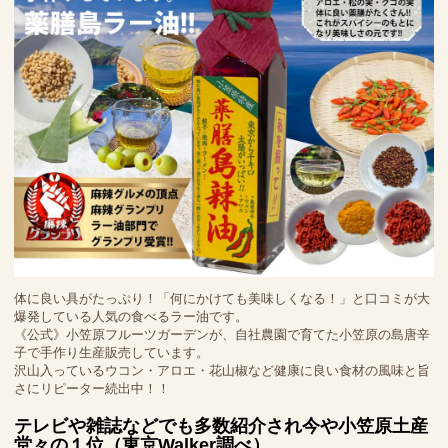
体に良い具がたっぷり！「何にかけても美味しくなる！」と口コミが大
爆発している人気の食べるラー油です。
《公式》小笠原フルーツガーデンが、自社農園で育てた小笠原の島唐辛
子で手作り生産販売しています。
沢山入っているウコン・アロエ・花山椒など健康に良い食材の風味と旨
さにリピーター続出中！！
テレビや雑誌などでも多数紹介され今や小笠原土産
堂々の１位（東京Walker調べ）