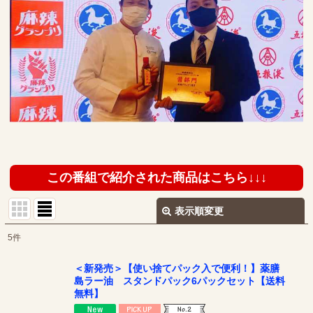
この番組で紹介された商品はこちら↓↓↓
表示順変更
閉じる
5
件
表示数
:
＜新発売＞【使い捨てパック入で便利！】薬膳
島ラー油 スタンドパック6パックセット【送料
並び順
:
無料】