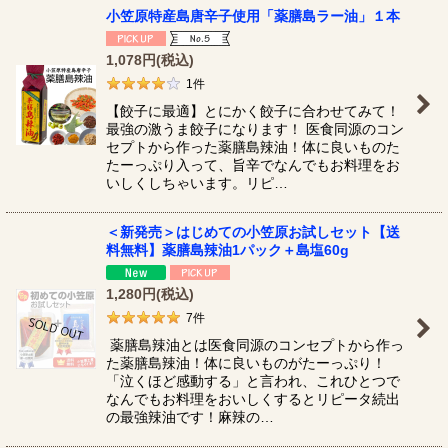
小笠原特産島唐辛子使用「薬膳島ラー油」１本
1,078
円
(税込)
1
件
【餃子に最適】とにかく餃子に合わせてみて！
最強の激うま餃子になります！ 医食同源のコン
セプトから作った薬膳島辣油！体に良いものた
たーっぷり入って、旨辛でなんでもお料理をお
いしくしちゃいます。リピ…
＜新発売＞はじめての小笠原お試しセット【送
料無料】薬膳島辣油1パック＋島塩60g
1,280
円
(税込)
7
件
薬膳島辣油とは医食同源のコンセプトから作っ
た薬膳島辣油！体に良いものがたーっぷり！
「泣くほど感動する」と言われ、これひとつで
なんでもお料理をおいしくするとリピータ続出
の最強辣油です！麻辣の…