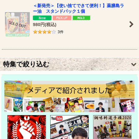
＜新発売＞【使い捨てできて便利！】薬膳島ラ
ー油 スタンドパック１個
980
円
(税込)
3
件
特集で絞り込む
YouTuberマコなり社長
麻辣グランプリ
東京愛らんどレシピコンテスト
日本テレビ「news every」
調味料選手権2020