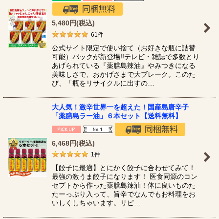
絞り込む
5,480
円
(税込)
61
件
公式サイト限定で使い捨て（お好きな瓶に詰替
可能）パックが新登場!!テレビ・雑誌で多数とり
あげられている『薬膳島辣油』やみつきになる
美味しさで、おかげさまで大ブレーク。このた
び、「瓶をリサイクルに出すの…
大人気！激辛世界一を超えた！国産島唐辛子
「薬膳島ラー油」６本セット【送料無料】
6,468
円
(税込)
1
件
【餃子に最適】とにかく餃子に合わせてみて！
最強の激うま餃子になります！ 医食同源のコン
セプトから作った薬膳島辣油！体に良いものた
たーっぷり入って、旨辛でなんでもお料理をお
いしくしちゃいます。リピ…