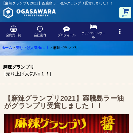
【麻辣グランプリ2021】薬膳島ラー油がグランプリ受賞しました！！
カート
ホテルナインボー
全商品一覧
会社案内
プロフィール
ル
ホーム
>
売り上げ人気No１！
>
麻辣グランプリ
麻辣グランプリ
[
売り上げ人気No１！
]
【麻辣グランプリ2021】薬膳島ラー油
がグランプリ受賞しました！！