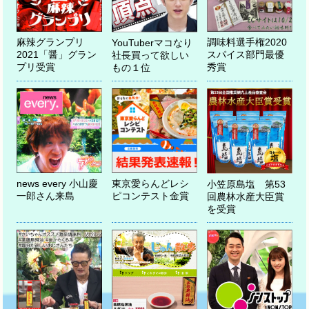
小笠原島塩 第53回農林水産大臣賞を受賞
調味料選手権2020
麻辣グランプリ
YouTuberマコなり
スパイス部門最優
2021「醤」グラン
社長買って欲しい
フジテレビ「ノンストップ！」
秀賞
プリ受賞
もの１位
テレビ朝日「じゅん散歩」
フジテレビ「TOKIOカケル」
news every 小山慶
東京愛らんどレシ
小笠原島塩 第53
一郎さん来島
ピコンテスト金賞
回農林水産大臣賞
を受賞