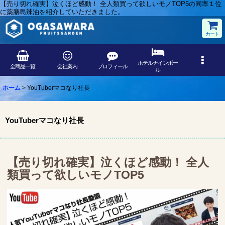
【売り切れ確実】泣くほど感動！ 全人類買って欲しいモノTOP5の同率１位
に薬膳島辣油を紹介していただきました。
カート
ホテルナインボー
全商品一覧
会社案内
プロフィール
ル
ホーム
>
YouTuberマコなり社長
YouTuberマコなり社長
【売り切れ確実】泣くほど感動！ 全人
類買って欲しいモノTOP5