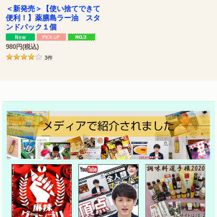
＜新発売＞【使い捨てできて
便利！】薬膳島ラー油 スタ
ンドパック１個
980
円
(税込)
3
件