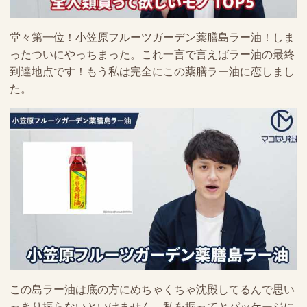
堂々第一位！小笠原フルーツガーデン薬膳島ラー油！しま
ったついにやっちまった。これ一言で言えばラー油の最終
到達地点です！もう私は完全にこの薬膳ラー油に恋しまし
た。
この島ラー油は底の方にめちゃくちゃ沈殿してるんで思い
っきり振らないといけません。私を振ってとパッケージに