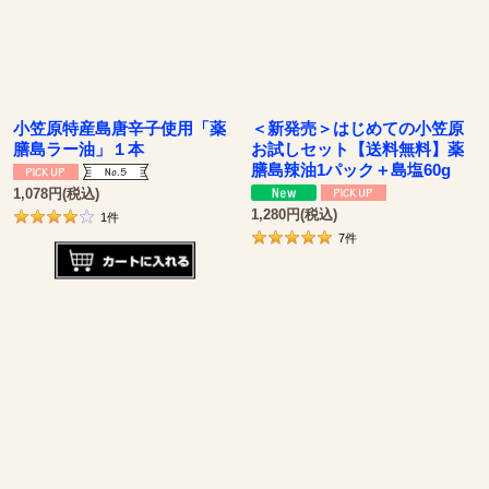
小笠原特産島唐辛子使用「薬
＜新発売＞はじめての小笠原
膳島ラー油」１本
お試しセット【送料無料】薬
膳島辣油1パック＋島塩60g
1,078
円
(税込)
1,280
円
(税込)
1
件
7
件