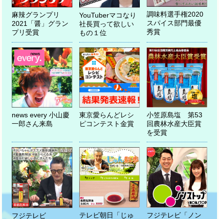
調味料選手権2020
麻辣グランプリ
YouTuberマコなり
スパイス部門最優
2021「醤」グラン
社長買って欲しい
秀賞
プリ受賞
もの１位
news every 小山慶
東京愛らんどレシ
小笠原島塩 第53
一郎さん来島
ピコンテスト金賞
回農林水産大臣賞
を受賞
テレビ朝日「じゅ
フジテレビ「ノン
フジテレビ