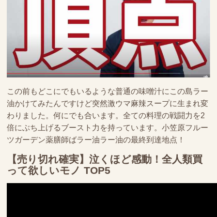
この前もどこにでもいるような普通の味噌汁にこの島ラー
油かけてみたんですけど突然激ウマ麻辣スープに生まれ変
わりました。何にでも合います。全ての料理の戦闘力を2
倍にぶち上げるブースト力を持っています。小笠原フルー
ツガーデン薬膳師ばラー油ラー油の最終到達地点！
【売り切れ確実】泣くほど感動！全人類買
って欲しいモノ TOP5