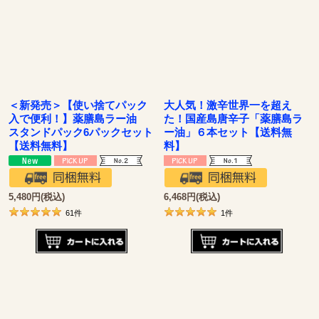
並び順
:
絞り込む
＜新発売＞【使い捨てパック
大人気！激辛世界一を超え
入で便利！】薬膳島ラー油
た！国産島唐辛子「薬膳島ラ
スタンドパック6パックセット
ー油」６本セット【送料無
【送料無料】
料】
5,480
円
(税込)
6,468
円
(税込)
61
件
1
件