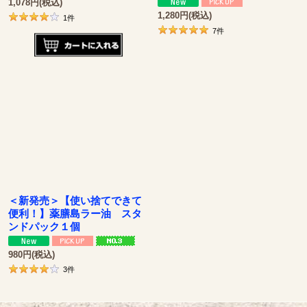
1,078
円
(税込)
1,280
円
(税込)
1
件
7
件
＜新発売＞【使い捨てできて
便利！】薬膳島ラー油 スタ
ンドパック１個
980
円
(税込)
3
件