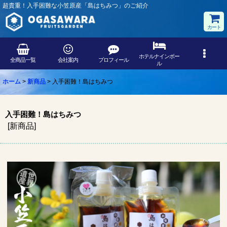
超貴重！入手困難な小笠原産「島はちみつ」のご紹介
カート
ホテルナインボー
全商品一覧
会社案内
プロフィール
ル
ホーム
>
新商品
>
入手困難！島はちみつ
入手困難！島はちみつ
[
新商品
]