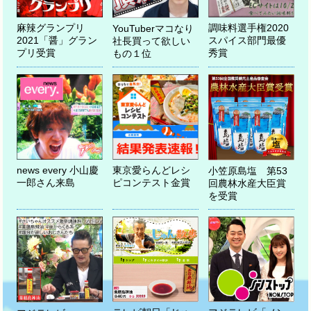
調味料選手権2020
麻辣グランプリ
YouTuberマコなり
スパイス部門最優
2021「醤」グラン
社長買って欲しい
秀賞
プリ受賞
もの１位
news every 小山慶
東京愛らんどレシ
小笠原島塩 第53
一郎さん来島
ピコンテスト金賞
回農林水産大臣賞
を受賞