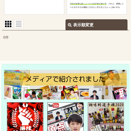
表示順変更
閉じる
0
件
表示数
:
並び順
:
絞り込む