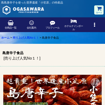
島島唐辛子を使った世界遺産「小笠原」の特産品
カート
ホテルナインボー
全商品一覧
会社案内
プロフィール
ル
ホーム
>
売り上げ人気No１！
>
島唐辛子食品
島唐辛子食品
[
売り上げ人気No１！
]