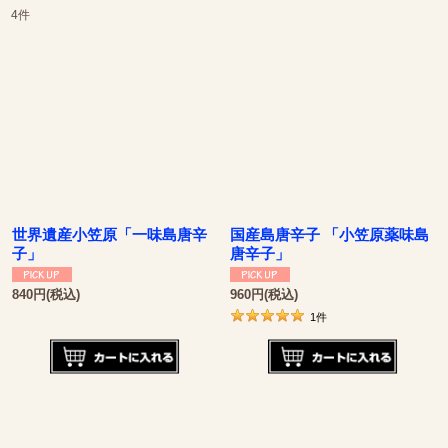
4
件
表示数
:
並び順
:
絞り込む
世界遺産小笠原「一味島唐辛
国産島唐辛子 「小笠原薬味島
子」
唐辛子」
840
円
(税込)
960
円
(税込)
1
件