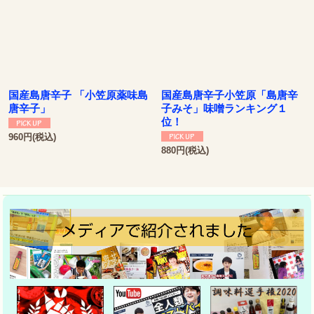
国産島唐辛子 「小笠原薬味島
国産島唐辛子小笠原「島唐辛
唐辛子」
子みそ」味噌ランキング１
位！
960
円
(税込)
880
円
(税込)