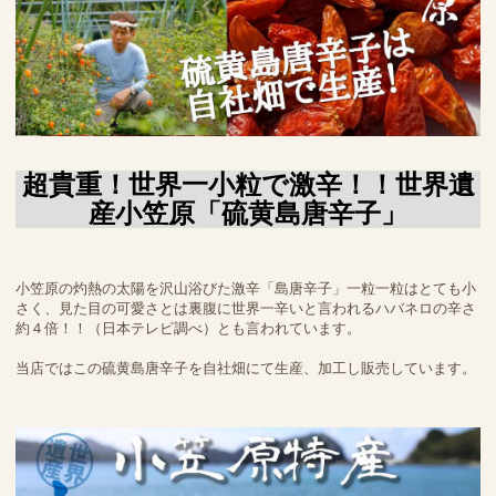
超貴重！世界一小粒で激辛！！世界遺
産小笠原「硫黄島唐辛子」
小笠原の灼熱の太陽を沢山浴びた激辛「島唐辛子」一粒一粒はとても小
さく、見た目の可愛さとは裏腹に世界一辛いと言われるハバネロの辛さ
約４倍！！（日本テレビ調べ）とも言われています。
当店ではこの硫黄島唐辛子を自社畑にて生産、加工し販売しています。