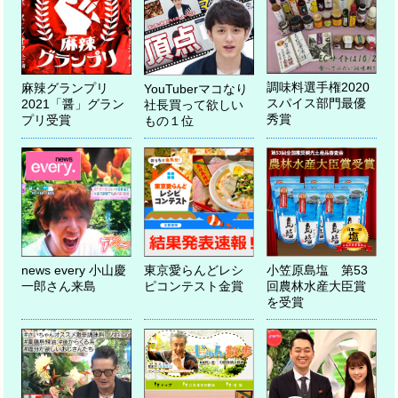
調味料選手権2020
麻辣グランプリ
YouTuberマコなり
スパイス部門最優
2021「醤」グラン
社長買って欲しい
秀賞
プリ受賞
もの１位
news every 小山慶
東京愛らんどレシ
小笠原島塩 第53
一郎さん来島
ピコンテスト金賞
回農林水産大臣賞
を受賞